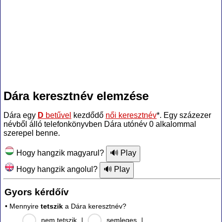
Dára keresztnév elemzése
Dára egy
D
betűvel
kezdődő
női keresztnév
*. Egy százezer
névből álló telefonkönyvben Dára utónév 0 alkalommal
szerepel benne.
Hogy hangzik magyarul?
Hogy hangzik angolul?
Gyors kérdőív
• Mennyire
tetszik
a Dára keresztnév?
nem tetszik
|
semleges
|