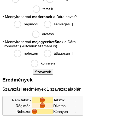
tetszik
• Mennyire tartod
modernnek
a Dára nevet?
régimódi
|
semleges
|
divatos
• Mennyire tartod
mejegyezhetőnek
a Dára
utónevet? (külföldiek számára is)
nehezen
|
átlagosan
|
könnyen
Eredmények
Szavazási eredmények
1
szavazat alapján:
Nem tetszik
Tetszik
.
Régimódi
Divatos
.
Nehezen
Könnyen
.