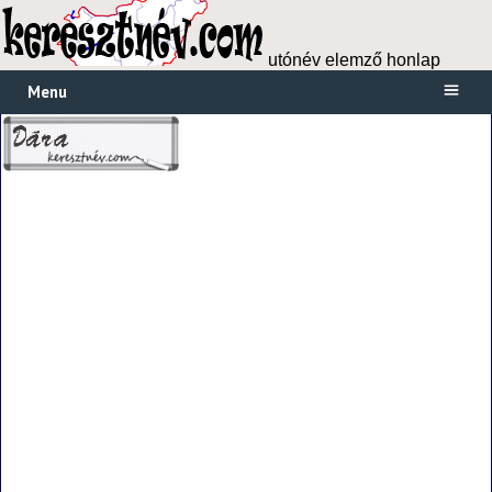
utónév elemző honlap
Menu