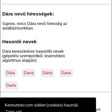
Dára nevű hírességek:
Sajnos, nincs Dára nevű híresség az
adatbázisunkban.
Hasonló nevek
Dára keresztnévre hasonlító nevek
(gépelési szempontból, levenshtein
algoritmus alapján):
Dála
Dana
Dária
Daria
Darla
*Források
Keresztnev.com sütiket (cookies) használ.
Az MTA Nyelvtudományi Intézete által anyakönyvi
Több infó