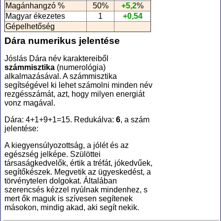
Magánhangzó %
50%
+5,2
%
Magyar ékezetes
1
+0,54
Gépelhetőség
Dára numerikus jelentése
Jóslás Dára név karaktereiből
számmisztika
(numerológia
)
alkalmazásával. A számmisztika
segítségével ki lehet számolni minden név
rezgésszámát, azt, hogy milyen energiát
vonz magával.
Dára: 4+1+9+1=15. Redukálva:
6
, a szám
jelentése:
A kiegyensúlyozottság, a jólét és az
egészség jelképe. Szülöttei
társaságkedvelők, értik a tréfát, jókedvűek,
segítőkészek. Megvetik az ügyeskedést, a
törvénytelen dolgokat. Általában
szerencsés kézzel nyúlnak mindenhez, s
mert ők maguk is szívesen segítenek
másokon, mindig akad, aki segít nekik.