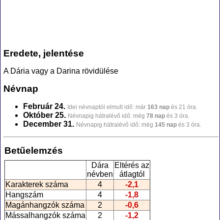
Eredete, jelentése
A Dária vagy a Darina rövidülése
Névnap
Február 24.
Idei névnaptól elmult idő: már
163 nap
és 21 óra.
Október 25.
Névnapig hátralévő idő: még
78 nap
és 3 óra.
December 31.
Névnapig hátralévő idő: még
145 nap
és 3 óra.
Betűelemzés
Dára
Eltérés az
névben
átlagtól
Karakterek száma
4
-2,1
Hangszám
4
-1,8
Magánhangzók száma
2
-0,6
Mássalhangzók száma
2
-1,2