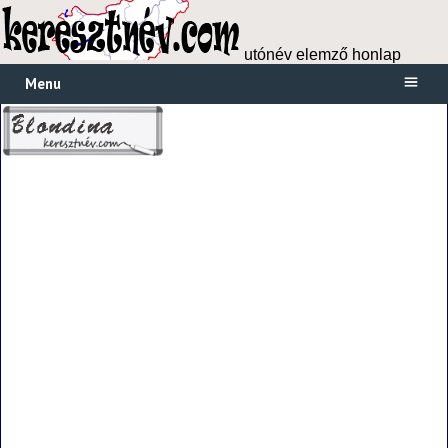
utónév elemző honlap
Menu