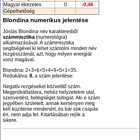
Magyar ékezetes
0
-0,46
Gépelhetőség
Blondina numerikus jelentése
Jóslás Blondina név karaktereiből
számmisztika
(numerológia
)
alkalmazásával. A számmisztika
segítségével ki lehet számolni minden név
rezgésszámát, azt, hogy milyen energiát
vonz magával.
Blondina: 2+3+6+5+4+9+5+1=35.
Redukálva:
8
, a szám jelentése:
Negatív rezgéseket közvetítő szám.
Megpróbáltatásra, nehéz helyzetekre utal,
szenvedést, betegséget tartogat. Aki e szám
jegyében született, annak keményen meg
kell küzdenie mindenért, és bár sok csapás
éri, nem adja fel. Kitartásában rejlik a
sikere.