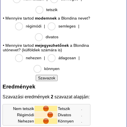
tetszik
• Mennyire tartod
modernnek
a Blondina nevet?
régimódi
|
semleges
|
divatos
• Mennyire tartod
mejegyezhetőnek
a Blondina
utónevet? (külföldiek számára is)
nehezen
|
átlagosan
|
könnyen
Eredmények
Szavazási eredmények
2
szavazat alapján:
Nem tetszik
Tetszik
.
Régimódi
Divatos
.
Nehezen
Könnyen
.