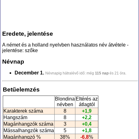
Eredete, jelentése
A német és a holland nyelvben használatos név átvétele -
jelentése: szőke
Névnap
December 1.
Névnapig hátralévő idő: még
115 nap
és 21 óra.
Betűelemzés
Blondina
Eltérés az
névben
átlagtól
Karakterek száma
8
+1,9
Hangszám
8
+2,2
Magánhangzók száma
3
+0,4
Mássalhangzók száma
5
+1,8
Magánhangzó %
38%
-6,8
%