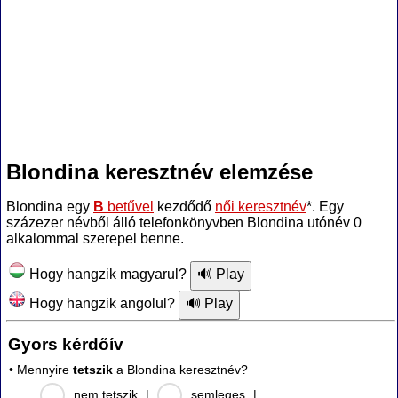
Blondina keresztnév elemzése
Blondina egy
B
betűvel
kezdődő
női keresztnév
*. Egy
százezer névből álló telefonkönyvben Blondina utónév 0
alkalommal szerepel benne.
Hogy hangzik magyarul?
Hogy hangzik angolul?
Gyors kérdőív
• Mennyire
tetszik
a Blondina keresztnév?
nem tetszik
|
semleges
|