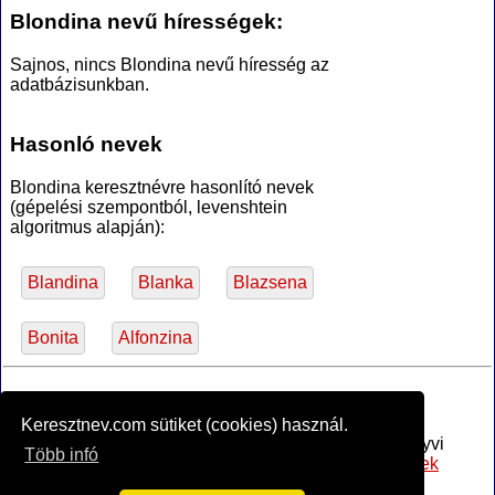
Blondina nevű hírességek:
Sajnos, nincs Blondina nevű híresség az
adatbázisunkban.
Hasonló nevek
Blondina keresztnévre hasonlító nevek
(gépelési szempontból, levenshtein
algoritmus alapján):
Blandina
Blanka
Blazsena
Bonita
Alfonzina
*Források
Keresztnev.com sütiket (cookies) használ.
Az MTA Nyelvtudományi Intézete által anyakönyvi
Több infó
bejegyzésre alkalmasnak minősített
női utónevek
jegyzéke
, PDF (hozzáférve 2017-02-16)