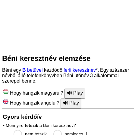
Béni keresztnév elemzése
Béni egy
B
betűvel
kezdődő
férfi keresztnév
*. Egy százezer
névből álló telefonkönyvben Béni utónév 3 alkalommal
szerepel benne.
Hogy hangzik magyarul?
Hogy hangzik angolul?
Gyors kérdőív
• Mennyire
tetszik
a Béni keresztnév?
nem tetszik
|
semleges
|