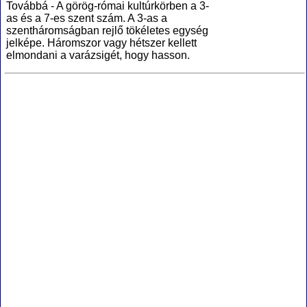
Továbbá - A görög-római kultúrkörben a 3-
as és a 7-es szent szám. A 3-as a
szentháromságban rejlő tökéletes egység
jelképe. Háromszor vagy hétszer kellett
elmondani a varázsigét, hogy hasson.