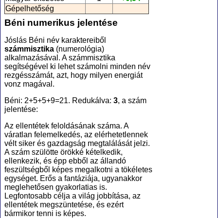
Gépelhetőség
Béni numerikus jelentése
Jóslás Béni név karaktereiből
számmisztika
(numerológia
)
alkalmazásával. A számmisztika
segítségével ki lehet számolni minden név
rezgésszámát, azt, hogy milyen energiát
vonz magával.
Béni: 2+5+5+9=21. Redukálva:
3
, a szám
jelentése:
Az ellentétek feloldásának száma. A
váratlan felemelkedés, az elérhetetlennek
vélt siker és gazdagság megtalálását jelzi.
A szám szülötte örökké kételkedik,
ellenkezik, és épp ebből az állandó
feszültségből képes megalkotni a tökéletes
egységet. Erős a fantáziája, ugyanakkor
meglehetősen gyakorlatias is.
Legfontosabb célja a világ jobbítása, az
ellentétek megszüntetése, és ezért
bármikor tenni is képes.