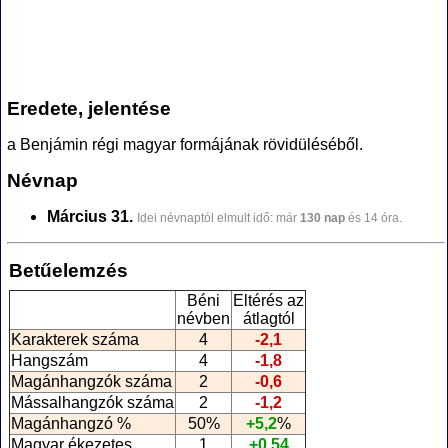
Eredete, jelentése
a Benjámin régi magyar formájának rövidüléséből.
Névnap
Március 31.
Idei névnaptól elmult idő: már
130 nap
és 14 óra.
Betűelemzés
Béni
Eltérés az
névben
átlagtól
Karakterek száma
4
-2,1
Hangszám
4
-1,8
Magánhangzók száma
2
-0,6
Mássalhangzók száma
2
-1,2
Magánhangzó %
50%
+5,2
%
Magyar ékezetes
1
+0,54