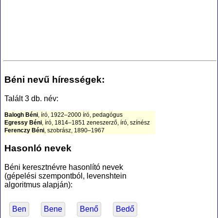
Béni nevű hírességek:
Talált 3 db. név:
Balogh Béni
, író, 1922–2000 író, pedagógus
Egressy Béni
, író, 1814–1851 zeneszerző, író, színész
Ferenczy Béni
, szobrász, 1890–1967
Hasonló nevek
Béni keresztnévre hasonlító nevek
(gépelési szempontból, levenshtein
algoritmus alapján):
Ben
Bene
Benő
Bedő