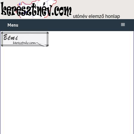
utónév elemző honlap
Menu