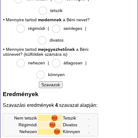
tetszik
• Mennyire tartod
modernnek
a Béni nevet?
régimódi
|
semleges
|
divatos
• Mennyire tartod
mejegyezhetőnek
a Béni
utónevet? (külföldiek számára is)
nehezen
|
átlagosan
|
könnyen
Eredmények
Szavazási eredmények
4
szavazat alapján:
Nem tetszik
Tetszik
.
Régimódi
Divatos
.
Nehezen
Könnyen
.