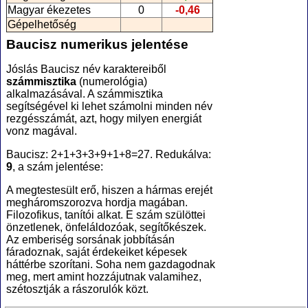
Magyar ékezetes
0
-0,46
Gépelhetőség
Baucisz numerikus jelentése
Jóslás Baucisz név karaktereiből
számmisztika
(numerológia
)
alkalmazásával. A számmisztika
segítségével ki lehet számolni minden név
rezgésszámát, azt, hogy milyen energiát
vonz magával.
Baucisz: 2+1+3+3+9+1+8=27. Redukálva:
9
, a szám jelentése:
A megtestesült erő, hiszen a hármas erejét
megháromszorozva hordja magában.
Filozofikus, tanítói alkat. E szám szülöttei
önzetlenek, önfeláldozóak, segítőkészek.
Az emberiség sorsának jobbításán
fáradoznak, saját érdekeiket képesek
háttérbe szorítani. Soha nem gazdagodnak
meg, mert amint hozzájutnak valamihez,
szétosztják a rászorulók közt.