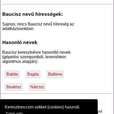
Baucisz nevű hírességek:
Sajnos, nincs Baucisz nevű híresség az
adatbázisunkban.
Hasonló nevek
Baucisz keresztnévre hasonlító nevek
(gépelési szempontból, levenshtein
algoritmus alapján):
Babita
Bagita
Balbina
Beatrisz
Nárcisz
*Források
Keresztnev.com sütiket (cookies) használ.
Az MTA Nyelvtudományi Intézete által anyakönyvi
Több infó