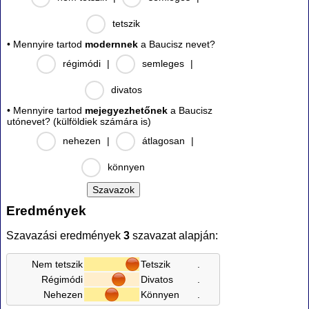
tetszik
• Mennyire tartod
modernnek
a Baucisz nevet?
régimódi
|
semleges
|
divatos
• Mennyire tartod
mejegyezhetőnek
a Baucisz
utónevet? (külföldiek számára is)
nehezen
|
átlagosan
|
könnyen
Eredmények
Szavazási eredmények
3
szavazat alapján:
Nem tetszik
Tetszik
.
Régimódi
Divatos
.
Nehezen
Könnyen
.