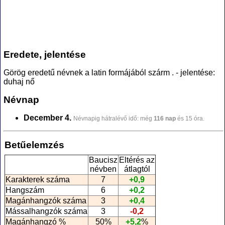
Eredete, jelentése
Görög eredetű névnek a latin formájából szárm . - jelentése:
duhaj nő
Névnap
December 4.
Névnapig hátralévő idő: még
116 nap
és 15 óra.
Betűelemzés
Baucisz
Eltérés az
névben
átlagtól
Karakterek száma
7
+0,9
Hangszám
6
+0,2
Magánhangzók száma
3
+0,4
Mássalhangzók száma
3
-0,2
Magánhangzó %
50%
+5,2
%