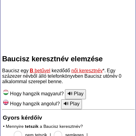
Baucisz keresztnév elemzése
Baucisz egy
B
betűvel
kezdődő
női keresztnév
*. Egy
százezer névből álló telefonkönyvben Baucisz utónév 0
alkalommal szerepel benne.
Hogy hangzik magyarul?
Hogy hangzik angolul?
Gyors kérdőív
• Mennyire
tetszik
a Baucisz keresztnév?
nem tetszik
|
semleges
|