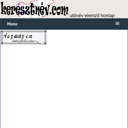
utónév elemző honlap
Menu