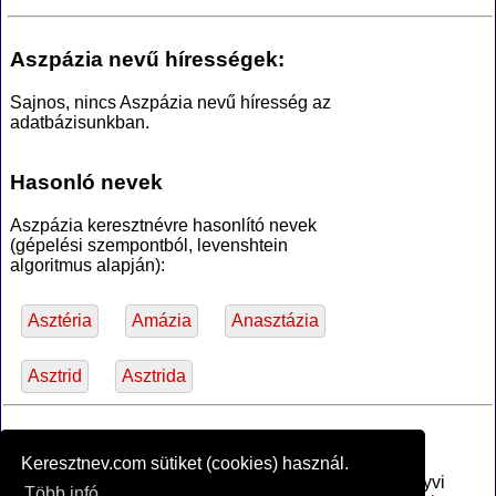
Aszpázia nevű hírességek:
Sajnos, nincs Aszpázia nevű híresség az
adatbázisunkban.
Hasonló nevek
Aszpázia keresztnévre hasonlító nevek
(gépelési szempontból, levenshtein
algoritmus alapján):
Asztéria
Amázia
Anasztázia
Asztrid
Asztrida
*Források
Keresztnev.com sütiket (cookies) használ.
Az MTA Nyelvtudományi Intézete által anyakönyvi
Több infó