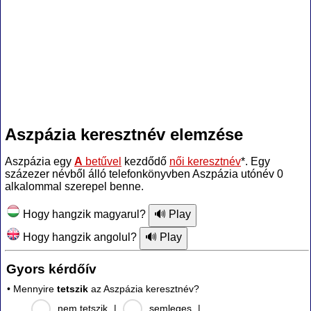
Aszpázia keresztnév elemzése
Aszpázia egy
A
betűvel
kezdődő
női keresztnév
*. Egy
százezer névből álló telefonkönyvben Aszpázia utónév 0
alkalommal szerepel benne.
Hogy hangzik magyarul?
Hogy hangzik angolul?
Gyors kérdőív
• Mennyire
tetszik
az Aszpázia keresztnév?
nem tetszik
|
semleges
|