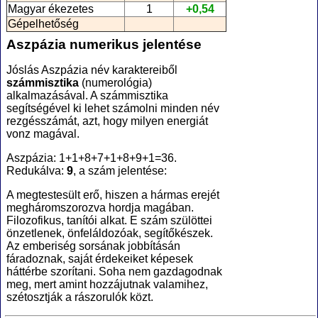
Magyar ékezetes
1
+0,54
Gépelhetőség
Aszpázia numerikus jelentése
Jóslás Aszpázia név karaktereiből
számmisztika
(numerológia
)
alkalmazásával. A számmisztika
segítségével ki lehet számolni minden név
rezgésszámát, azt, hogy milyen energiát
vonz magával.
Aszpázia: 1+1+8+7+1+8+9+1=36.
Redukálva:
9
, a szám jelentése:
A megtestesült erő, hiszen a hármas erejét
megháromszorozva hordja magában.
Filozofikus, tanítói alkat. E szám szülöttei
önzetlenek, önfeláldozóak, segítőkészek.
Az emberiség sorsának jobbításán
fáradoznak, saját érdekeiket képesek
háttérbe szorítani. Soha nem gazdagodnak
meg, mert amint hozzájutnak valamihez,
szétosztják a rászorulók közt.