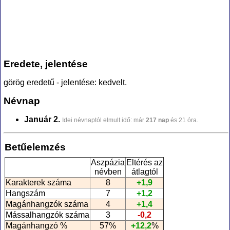
Eredete, jelentése
görög eredetű - jelentése: kedvelt.
Névnap
Január 2.
Idei névnaptól elmult idő: már
217 nap
és 21 óra.
Betűelemzés
Aszpázia
Eltérés az
névben
átlagtól
Karakterek száma
8
+1,9
Hangszám
7
+1,2
Magánhangzók száma
4
+1,4
Mássalhangzók száma
3
-0,2
Magánhangzó %
57%
+12,2
%