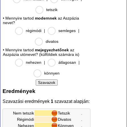
tetszik
• Mennyire tartod
modernnek
az Aszpázia
nevet?
régimódi
|
semleges
|
divatos
• Mennyire tartod
mejegyezhetőnek
az
Aszpázia utónevet? (külföldiek számára is)
nehezen
|
átlagosan
|
könnyen
Eredmények
Szavazási eredmények
1
szavazat alapján:
Nem tetszik
Tetszik
.
Régimódi
Divatos
.
Nehezen
Könnyen
.