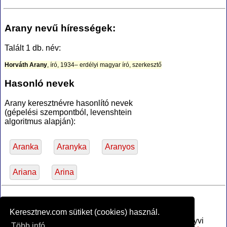
Arany nevű hírességek:
Talált 1 db. név:
Horváth Arany
, író, 1934– erdélyi magyar író, szerkesztő
Hasonló nevek
Arany keresztnévre hasonlító nevek
(gépelési szempontból, levenshtein
algoritmus alapján):
Aranka
Aranyka
Aranyos
Ariana
Arina
*Források
Keresztnev.com sütiket (cookies) használ.
Az MTA Nyelvtudományi Intézete által anyakönyvi
Több infó