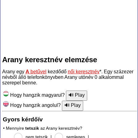
Arany keresztnév elemzése
Arany egy
A
betűvel
kezdődő
női keresztnév
*. Egy százezer
névből álló telefonkönyvben Arany utónév 0 alkalommal
szerepel benne.
Hogy hangzik magyarul?
Hogy hangzik angolul?
Gyors kérdőív
• Mennyire
tetszik
az Arany keresztnév?
nem tetszik
|
semleges
|