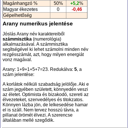
Magánhangzó %
50%
+5,2
%
Magyar ékezetes
0
-0,46
Gépelhetőség
Arany numerikus jelentése
Jóslás Arany név karaktereiből
számmisztika
(numerológia
)
alkalmazásával. A számmisztika
segítségével ki lehet számolni minden név
rezgésszámát, azt, hogy milyen energiát
vonz magával.
Arany: 1+9+1+5+7=23. Redukálva:
5
, a
szám jelentése:
A korlátok nélküli szabadság jelölője. Aki e
szám jegyében született, könnyedén veszi
az életet. Optimista és bizakodó, szereti az
élvezeteket, szenvedélyes és titokzatos.
Könnyen lázba jön, de lelkesedése hamar
el is száll. Nem tervez hosszú távra, a
pillanat örömét élvezi. A szerencse
általában mellé szegődik.