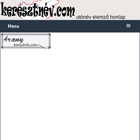
utónév elemző honlap
Menu