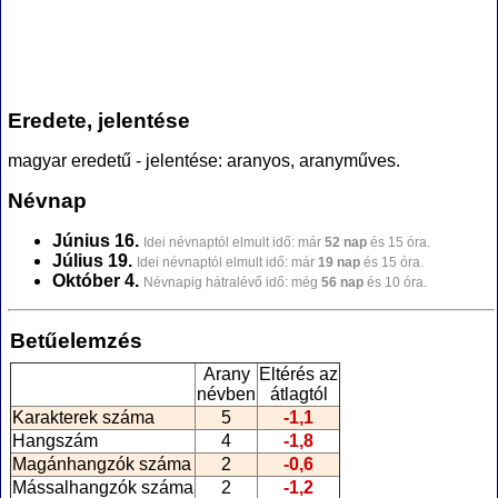
Eredete, jelentése
magyar eredetű - jelentése: aranyos, aranyműves.
Névnap
Június 16.
Idei névnaptól elmult idő: már
52 nap
és 15 óra.
Július 19.
Idei névnaptól elmult idő: már
19 nap
és 15 óra.
Október 4.
Névnapig hátralévő idő: még
56 nap
és 10 óra.
Betűelemzés
Arany
Eltérés az
névben
átlagtól
Karakterek száma
5
-1,1
Hangszám
4
-1,8
Magánhangzók száma
2
-0,6
Mássalhangzók száma
2
-1,2