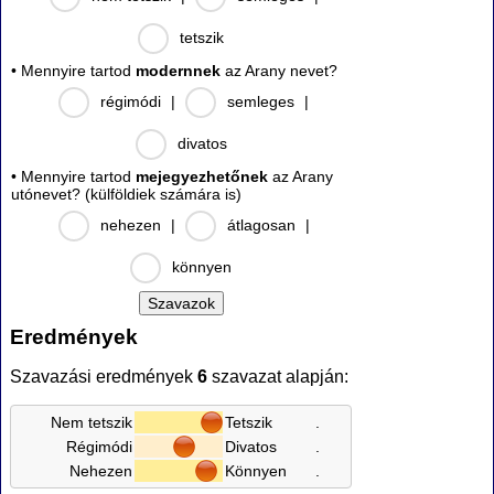
tetszik
• Mennyire tartod
modernnek
az Arany nevet?
régimódi
|
semleges
|
divatos
• Mennyire tartod
mejegyezhetőnek
az Arany
utónevet? (külföldiek számára is)
nehezen
|
átlagosan
|
könnyen
Eredmények
Szavazási eredmények
6
szavazat alapján:
Nem tetszik
Tetszik
.
Régimódi
Divatos
.
Nehezen
Könnyen
.